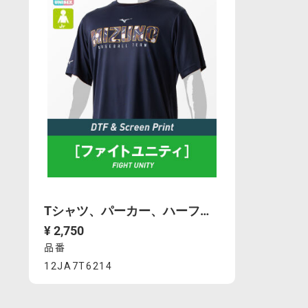
Tシャツ、パーカー、ハーフパンツなど
¥ 2,750
品番
Product
12JA7T6214
https://mcsty.mizuno.com/ja_JP/t%E3%82