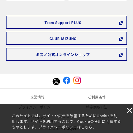
https://mcsty.mizuno.com/ja_JP/%E3%82%B2%E3%83%BC%E3
https://mcsty.mizuno.com/j
Actions
Actions
R2JSCP2100.html
R2JSCP2200.html
Team Support PLUS
CLUB MIZUNO
ミズノ公式オンラインショップ
企業情報
ご利用条件
プライバシーポリシー
特定商取引法
このサイトでは、サイトや広告を改善するためにCookieを利
サイトマップ
用します。サイトを利用することで、Cookieの使用に同意する
ものとします。
プライバシーポリシー
はこちら。
© Mizuno Corporation