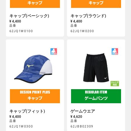
キャップ(ベーシック)
キャップ(ラウンド)
¥ 4,400
¥ 4,400
品番
品番
Product
Product
62JQ1W0100
62JQ1W0200
https://mcsty.mizuno.com/ja_JP/%E3%82%AD%E3%83%A3%E
https://mcsty.mizuno.com/j
Actions
Actions
62JQ1W0100.html
62JQ1W0200.html
キャップ(フィット)
ゲームウエア
¥ 4,400
¥ 4,620
品番
品番
Product
Product
62JQ1W0300
62JBB02309