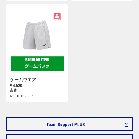
https://mcsty.mizuno.com/ja_JP/%E3%82%AD%E3%83%A3%E3
https://mcsty.mizuno.com/j
Actions
Actions
62JQ1W0300.html
62JBB02309.html
ゲームウエア
¥ 4,620
品番
Product
62JBB22004
https://mcsty.mizuno.com/ja_JP/%E3%82%B2%E3%83%BC%E3
Actions
62JBB22004.html
Team Support PLUS