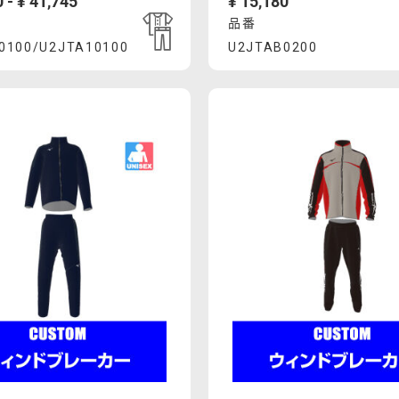
 - ¥ 41,745
¥ 15,180
品番
uct
Product
0100/U2JTA10100
U2JTAB0200
83%AC%E3%83%BC%E3%82%B7%E3%83%B3%E3%82%B0%E
mcsty.mizuno.com/ja_JP/%E3%82%A6%E3%82%A9%E3
https://mcsty.mizuno
ons
Actions
00%2FU2JTA10100.html
U2JTAB0200.html