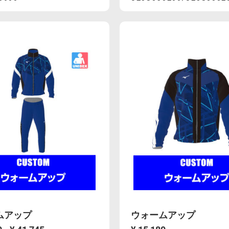
83%AC%E3%83%BC%E3%82%B7%E3%83%B3%E3%82%B0%E
mcsty.mizuno.com/ja_JP/2way%E3%83%AC%E3%83%
https://mcsty.mizuno
ons
Actions
0.html
U2JS8C3200%2FU2JS8332
06」
ムアップ
ウォームアップ