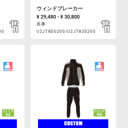
ダ
ウィンドブレーカー
ー
¥ 29,480 - ¥ 30,800
の
品番
Product
受
00
U2JT8D0200/U2JT830200
付
%AC%E3%83%BC%E3%82%AB%E3%83%BC-
3%83%B3%E3%83%89%E3%83%96%E3%83%AC%E3%83%BC
.com/ja_JP/%E3%82%A6%E3%82%A3%E3%83%B3%E3%8
https://mcsty.mizuno.com/ja_JP/%
期
Actions
00.html
U2JT8D0200%2FU2JT830200.html
限
は
2029
年
1
月
末
ま