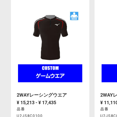
Actions
Acti
U2JP8A1100%2FU2JP801100.html
U2JP8A12
2WAYレーシングウエア
2WAY
¥ 15,213 - ¥ 17,435
¥ 11,11
品番
品番
Product
Prod
U2JS8C0100
U2JS8C