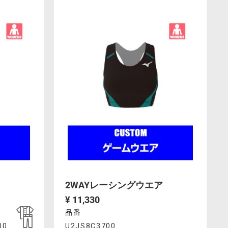
Actions
00.html
U2JO8A1200%2FU2JO801200.html
2WAYレーシングウエア
¥ 11,330
品番
Product
00
U2JS8C3700