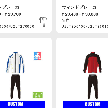
ドブレーカー
ウィンドブレーカー
 - ¥ 29,700
¥ 29,480 - ¥ 30,800
品番
uct
Product
0000/U2JT270000
U2JT8D0100/U2JT8301
A6%E3%82%A3%E3%83%B3%E3%83%89%E3%83%96%E3%83
mcsty.mizuno.com/ja_JP/%E3%82%A6%E3%82%A3%E
https://mcsty.mizuno
ons
Actions
00%2FU2JT270000.html
U2JT8D0100%2FU2JT8301