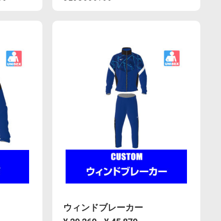
3%82%A6%E3%82%A8%E3%82%A2-
BC%E3%82%B7%E3%83%B3%E3%82%B0%E3%82%A6%E3%82
.com/ja_JP/2way%E3%83%AC%E3%83%BC%E3%82%B7%E
https://mcsty.mizuno.com/ja_JP/2w
品
Actions
00.html
U2JS8C3700.html
番
「U2JS8C37」
は
生
地
変
更
に
伴
い、
2027
年
ウィンドブレーカー