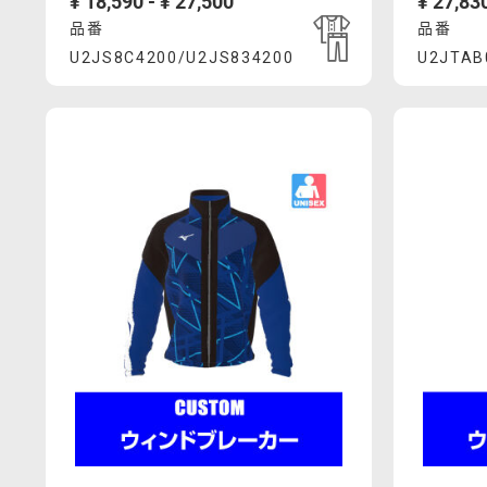
¥ 18,590 - ¥ 27,500
¥ 27,830
1
1
品番
品番
月
月
Product
Prod
U2JS8C4200/U2JS834200
U2JTAB
末
末
https://mcsty.mizuno.com/ja_JP/2way%E3%
https://
で
で
Actions
Acti
U2JS8C4200%2FU2JS834200.html
U2JTAB01
廃
廃
番
番
予
予
定
定
で
で
す。
す。
追
追
加
加
オ
オ
ー
ー