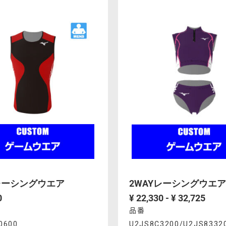
ons
Actions
00%2FU2JP801200.html
U2JO8A1100%2FU2JO8012
レーシングウエア
2WAYレーシングウエア
0
¥ 22,330 - ¥ 32,725
品番
uct
Product
0600
U2JS8C3200/U2JS8332