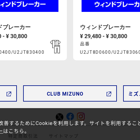
ドブレーカー
ウィンドブレーカー
 - ¥ 30,800
¥ 29,480 - ¥ 30,800
品番
uct
Product
0400/U2JT830400
U2JT8D0600/U2JT8306
A6%E3%82%A3%E3%83%B3%E3%83%89%E3%83%96%E3%83
mcsty.mizuno.com/ja_JP/%E3%82%A6%E3%82%A3%E
https://mcsty.mizuno
ons
Actions
00%2FU2JT830400.html
U2JT8D0600%2FU2JT8306
06」
CLUB MIZUNO
ミズ
善するためにCookieを利用します。サイトを利用すること
ー
はこちら。
特定商取引法
サイトマップ