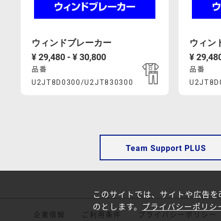
で
で
の
の
予
予
ウィンドブレーカー
ウィン
定
定
¥ 29,480 - ¥ 30,800
¥ 29,480
で
で
品番
品番
Product
Prod
す。
す。
U2JT8D0300/U2JT830300
U2JT8D
な
な
https://mcsty.mizuno.com/ja_JP/%E3%82%
https://
Actions
Acti
お、
お、
U2JT8D0300%2FU2JT830300.html
U2JT8D04
「U2JS8C01」
「U2JS8C
と
と
Team Support PLUS
同
同
様
様
の
の
このサイトでは、サイトや広告を改
デ
デ
のとします。
プライバシーポリシ
企業情報
ご利用条件
プライバシーポリシー