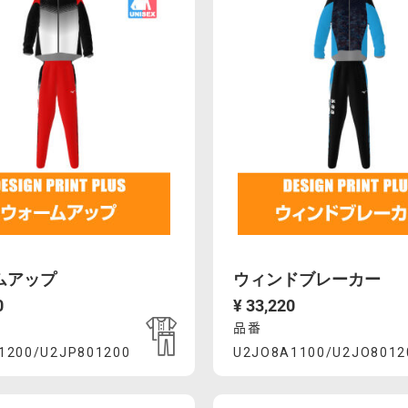
ムアップ
ウィンドブレーカー
0
¥ 33,220
品番
uct
Product
1200/U2JP801200
U2JO8A1100/U2JO8012
6%E3%82%A9%E3%83%BC%E3%83%A0%E3%82%A2%E3%83%
mcsty.mizuno.com/ja_JP/%E3%82%A6%E3%82%A9%E3
https://mcsty.mizuno