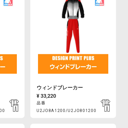
ウィンドブレーカー
¥ 33,220
品番
Product
00
U2JO8A1200/U2JO801200
83%E3%83%97-
%83%BC%E3%83%A0%E3%82%A2%E3%83%83%E3%83%97-
.com/ja_JP/%E3%82%A6%E3%82%A3%E3%83%B3%E3%8
https://mcsty.mizuno.com/ja_JP/%