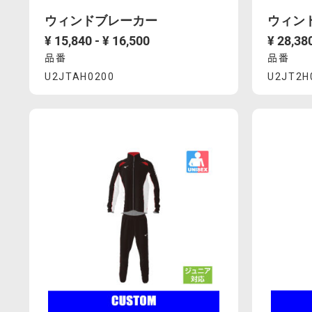
ダ
ダ
ウィンドブレーカー
ウィン
ー
ー
¥ 15,840 - ¥ 16,500
¥ 28,380
の
の
品番
品番
Product
Prod
受
受
U2JTAH0200
U2JT2H
付
付
https://mcsty.mizuno.com/ja_JP/%E3%82%
https://
期
期
Actions
Acti
U2JTAH0200.html
U2JT2H00
限
限
は
は
2029
2029
年
年
1
1
月
月
末
末
ま
ま