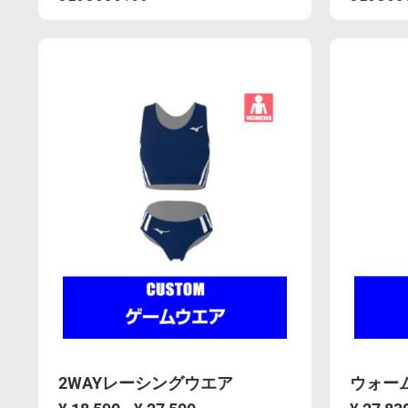
https://mcsty.mizuno.com/ja_JP/2way%E3%
品
https://
品
Actions
Acti
U2JS8C0100.html
番
U2JS8C060
番
「U2JS8C01」
「U2JS8C
は
は
生
生
地
地
変
変
更
更
に
に
伴
伴
い、
い、
2027
2027
年
年
2WAYレーシングウエア
ウォー