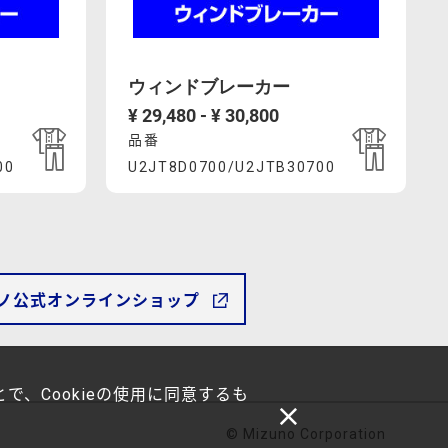
で
の
予
ウィンドブレーカー
定
¥ 29,480 - ¥ 30,800
で
品番
Product
す。
00
U2JT8D0700/U2JTB30700
な
%AC%E3%83%BC%E3%82%AB%E3%83%BC-
3%83%B3%E3%83%89%E3%83%96%E3%83%AC%E3%83%BC
.com/ja_JP/%E3%82%A6%E3%82%A3%E3%83%B3%E3%8
https://mcsty.mizuno.com/ja_JP/%
Actions
お、
00.html
U2JT8D0700%2FU2JTB30700.html
「U2JS8C37」
と
ノ公式オンラインショップ
同
様
の
で、Cookieの使用に同意するも
デ
© Mizuno Corporation