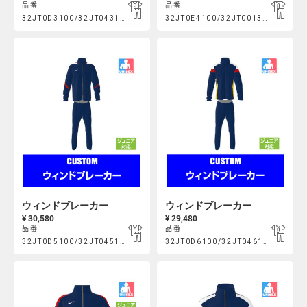
品番
品番
Product
Product
32JT0D3100/32JT043100
32JT0E4100/32JT001300
https://mcsty.mizuno.com/ja_JP/%E3%82%A6%E3%82%A3%E
https://mcsty.mizuno.com/j
Actions
Actions
32JT0D3100%2F32JT043100.html
32JT0E4100%2F32JT001300.html
ウィンドブレーカー
ウィンドブレーカー
¥ 30,580
¥ 29,480
品番
品番
Product
Product
32JT0D5100/32JT045100
32JT0D6100/32JT046100
https://mcsty.mizuno.com/ja_JP/%E3%82%A6%E3%82%A3%E
https://mcsty.mizuno.com/j
Actions
Actions
32JT0D5100%2F32JT045100.html
32JT0D6100%2F32JT046100.htm