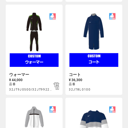
https://mcsty.mizuno.com/ja_JP/%E3%82%A6%E3%82%A9%E3%
https://mcsty.mizuno.com/ja
Actions
Actions
32JT9J0100%2F32JT990100.html
32JT9J0400%2F32JT991200.html
ウォーマー
コート
¥ 44,000
¥ 36,300
品番
品番
Product
Product
32JT9J0500/32JT992200
32JT8L0100
https://mcsty.mizuno.com/ja_JP/%E3%82%A6%E3%82%A9%E3%
https://mcsty.mizuno.com/ja_
Actions
Actions
32JT9J0500%2F32JT992200.html
32JT8L0100.html