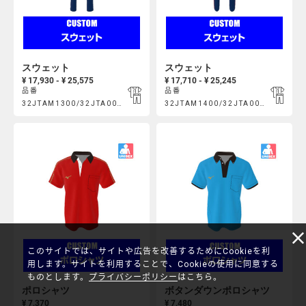
スウェット
スウェット
¥ 17,930 - ¥ 25,575
¥ 17,710 - ¥ 25,245
品番
品番
Product
Product
32JTAM1300/32JTA00600
32JTAM1400/32JTA00700
https://mcsty.mizuno.com/ja_JP/%E3%82%B9%E3%82%A6%E3%
https://mcsty.mizuno.com/ja
Actions
Actions
32JTAM1300%2F32JTA00600.html
32JTAM1400%2F32JTA00700.htm
このサイトでは、サイトや広告を改善するためにCookieを利
用します。サイトを利用することで、Cookieの使用に同意する
ものとします。
プライバシーポリシー
はこちら。
ポロシャツ
ボタンダウンポロシャツ
¥ 7,370
¥ 7,480