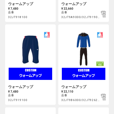
ウォームアップ
ウォームアップ
¥ 7,480
¥ 22,660
品番
品番
Product
Product
32JT918100
32JT9A9000/32JT919000
https://mcsty.mizuno.com/ja_JP/%E3%82%A6%E3%82%A9%E3
https://mcsty.mizuno.com/j
Actions
Actions
32JT918100.html
32JT9A9000%2F32JT919000.htm
ウォームアップ
ウォームアップ
¥ 7,480
¥ 22,110
品番
品番
Product
Product
32JT919100
32JT9B6000/32JT926200
https://mcsty.mizuno.com/ja_JP/%E3%82%A6%E3%82%A9%E3
https://mcsty.mizuno.com/j
32JT919100.html
32JT9B6000%2F32JT926200.htm