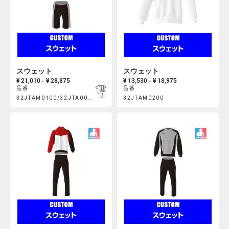
スウェット
スウェット
¥ 21,010 - ¥ 28,875
¥ 13,530 - ¥ 18,975
品番
品番
Product
Product
32JTAM0100/32JTA00800
32JTAM0200
https://mcsty.mizuno.com/ja_JP/%E3%82%B9%E3%82%A6%E3%
https://mcsty.mizuno.com/ja
Actions
Actions
32JTAM0100%2F32JTA00800.html
32JTAM0200.html