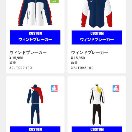
ウィンドブレーカー
ウィンドブレーカー
¥ 15,950
¥ 15,950
品番
品番
Product
Product
32JT0D7100
32JT0D8100
https://mcsty.mizuno.com/ja_JP/%E3%82%A6%E3%82%A3%E
https://mcsty.mizuno.com/j
Actions
Actions
32JT0D7100.html
32JT0D8100.html