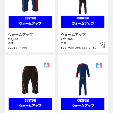
ウォームアップ
ウォームアップ
¥ 7,480
¥ 23,760
品番
品番
Product
Product
32JT917100
32JT9A8000/32JT918000
https://mcsty.mizuno.com/ja_JP/%E3%82%A6%E3%82%A9%E3
https://mcsty.mizuno.com/j
Actions
Actions
32JT917100.html
32JT9A8000%2F32JT918000.htm