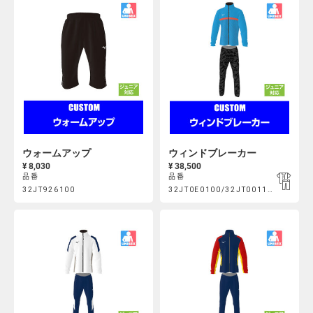
Actions
Actions
ウォームアップ
ウィンドブレーカー
¥ 8,030
¥ 38,500
品番
品番
Product
Product
32JT926100
32JT0E0100/32JT001100
https://mcsty.mizuno.com/ja_JP/%E3%82%A6%E3%82%A9%E3
https://mcsty.mizuno.com/j
Actions
Actions
32JT926100.html
32JT0E0100%2F32JT001100.html