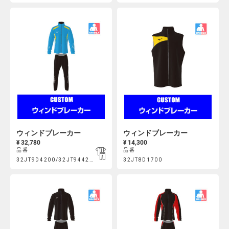
https://mcsty.mizuno.com/ja_JP/%E3%82%A6%E3%82%A3%E
https://mcsty.mizuno.com/j
Actions
Actions
32JT9D2200%2F32JT942200.html
32JT9D3200%2F32JT943200.htm
ウィンドブレーカー
ウィンドブレーカー
¥ 32,780
¥ 14,300
品番
品番
Product
Product
32JT9D4200/32JT944200
32JT8D1700
https://mcsty.mizuno.com/ja_JP/%E3%82%A6%E3%82%A3%E
https://mcsty.mizuno.com/j
Actions
Actions
32JT9D4200%2F32JT944200.html
32JT8D1700.html