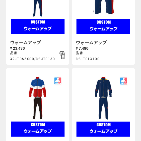
ウォームアップ
ウォームアップ
¥ 23,430
¥ 7,480
品番
品番
Product
Product
32JT0A3000/32JT013000
32JT013100
https://mcsty.mizuno.com/ja_JP/%E3%82%A6%E3%82%A9%E3
https://mcsty.mizuno.com/j
Actions
Actions
32JT0A3000%2F32JT013000.html
32JT013100.html