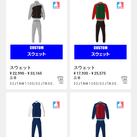
Actions
Actions
スウェット
スウェット
¥ 22,990 - ¥ 33,165
¥ 17,930 - ¥ 25,575
品番
品番
Product
Product
32JTAM1100/32JTA00100
32JTAM1200/32JTA00500
https://mcsty.mizuno.com/ja_JP/%E3%82%B9%E3%82%A6%E3%
https://mcsty.mizuno.com/ja
Actions
Actions
32JTAM1100%2F32JTA00100.html
32JTAM1200%2F32JTA00500.htm