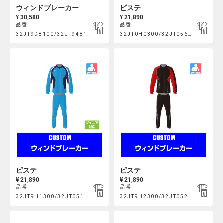
ウィンドブレーカー
ピステ
¥ 30,580
¥ 21,890
品番
品番
Product
Product
32JT9D8100/32JT948100
32JT0H0300/32JT056300
https://mcsty.mizuno.com/ja_JP/%E3%82%A6%E3%82%A3%E
https://mcsty.mizuno.com/ja_
Actions
Actions
32JT9D8100%2F32JT948100.html
32JT0H0300%2F32JT056300.htm
ピステ
ピステ
¥ 21,890
¥ 21,890
品番
品番
Product
Product
32JT9H1300/32JT051300
32JT9H2300/32JT052300
https://mcsty.mizuno.com/ja_JP/%E3%83%94%E3%82%B9%E3%83
https://mcsty.mizuno.com/ja_
32JT9H1300%2F32JT051300.html
32JT9H2300%2F32JT052300.htm