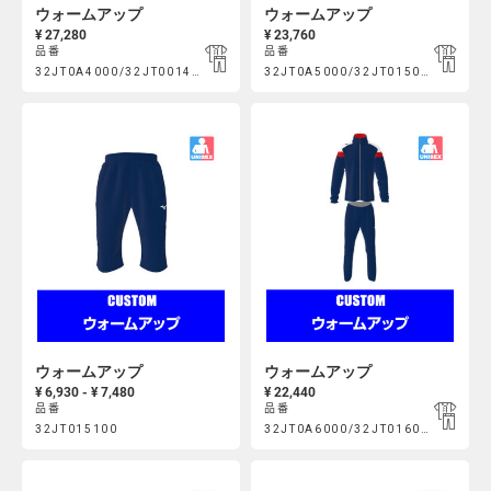
ウォームアップ
ウォームアップ
¥ 27,280
¥ 23,760
品番
品番
Product
Product
32JT0A4000/32JT001400
32JT0A5000/32JT015000
https://mcsty.mizuno.com/ja_JP/%E3%82%A6%E3%82%A9%E3
https://mcsty.mizuno.com/j
Actions
Actions
32JT0A4000%2F32JT001400.html
32JT0A5000%2F32JT015000.htm
ウォームアップ
ウォームアップ
¥ 6,930 - ¥ 7,480
¥ 22,440
品番
品番
Product
Product
32JT015100
32JT0A6000/32JT016000
https://mcsty.mizuno.com/ja_JP/%E3%82%A6%E3%82%A9%E3
https://mcsty.mizuno.com/j
Actions
Actions
32JT015100.html
32JT0A6000%2F32JT016000.htm