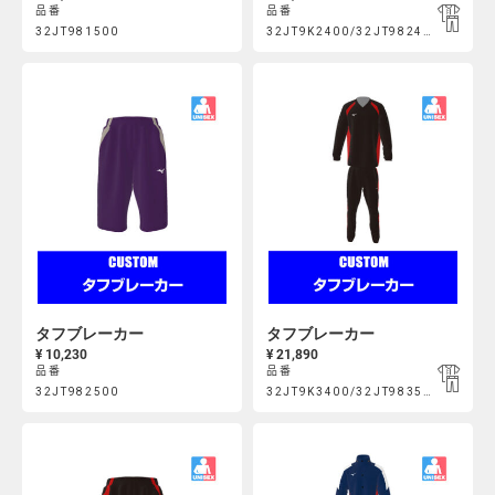
品番
品番
Product
Product
32JT981500
32JT9K2400/32JT982400
https://mcsty.mizuno.com/ja_JP/%E3%82%BF%E3%83%95%E3
https://mcsty.mizuno.com/j
Actions
Actions
32JT981500.html
32JT9K2400%2F32JT982400.html
タフブレーカー
タフブレーカー
¥ 10,230
¥ 21,890
品番
品番
Product
Product
32JT982500
32JT9K3400/32JT983500
https://mcsty.mizuno.com/ja_JP/%E3%82%BF%E3%83%95%E3
https://mcsty.mizuno.com/j
Actions
Actions
32JT982500.html
32JT9K3400%2F32JT983500.html