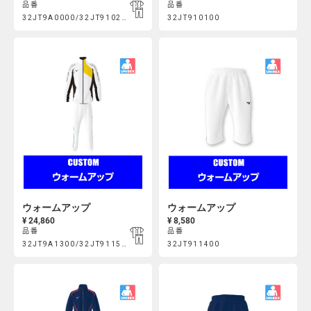
品番
品番
Product
Product
32JT9A0000/32JT910200
32JT910100
https://mcsty.mizuno.com/ja_JP/%E3%82%A6%E3%82%A9%E3
https://mcsty.mizuno.com/j
Actions
Actions
32JT9A0000%2F32JT910200.html
32JT910100.html
ウォームアップ
ウォームアップ
¥ 24,860
¥ 8,580
品番
品番
Product
Product
32JT9A1300/32JT911500
32JT911400
https://mcsty.mizuno.com/ja_JP/%E3%82%A6%E3%82%A9%E3
https://mcsty.mizuno.com/j
Actions
Actions
32JT9A1300%2F32JT911500.html
32JT911400.html