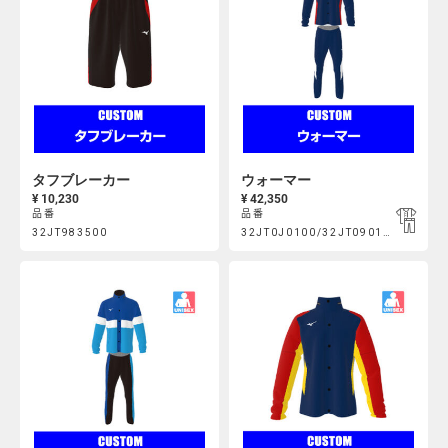
タフブレーカー
ウォーマー
¥ 10,230
¥ 42,350
品番
品番
Product
Product
32JT983500
32JT0J0100/32JT090100
https://mcsty.mizuno.com/ja_JP/%E3%82%BF%E3%83%95%E3
https://mcsty.mizuno.com/ja
Actions
Actions
32JT983500.html
32JT0J0100%2F32JT090100.html