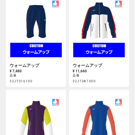
ウォームアップ
ウォームアップ
¥ 7,480
¥ 11,660
品番
品番
Product
Product
32JT016100
32JT0A7000
https://mcsty.mizuno.com/ja_JP/%E3%82%A6%E3%82%A9%E3
https://mcsty.mizuno.com/j
Actions
Actions
32JT016100.html
32JT0A7000.html