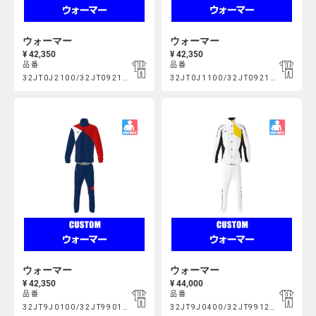
ウォーマー
ウォーマー
¥ 42,350
¥ 42,350
品番
品番
Product
Product
32JT0J2100/32JT092100
32JT0J1100/32JT092100
https://mcsty.mizuno.com/ja_JP/%E3%82%A6%E3%82%A9%E3%
https://mcsty.mizuno.com/ja
Actions
Actions
32JT0J2100%2F32JT092100.html
32JT0J1100%2F32JT092100.html
ウォーマー
ウォーマー
¥ 42,350
¥ 44,000
品番
品番
Product
Product
32JT9J0100/32JT990100
32JT9J0400/32JT991200