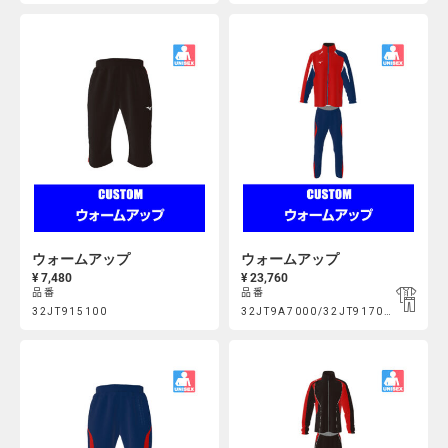
https://mcsty.mizuno.com/ja_JP/%E3%82%A6%E3%82%A9%E3
https://mcsty.mizuno.com/j
Actions
Actions
32JT9A4300%2F32JT9A4500.html
32JT9A5000%2F32JT915000.htm
ウォームアップ
ウォームアップ
¥ 7,480
¥ 23,760
品番
品番
Product
Product
32JT915100
32JT9A7000/32JT917000
https://mcsty.mizuno.com/ja_JP/%E3%82%A6%E3%82%A9%E3
https://mcsty.mizuno.com/j
Actions
Actions
32JT915100.html
32JT9A7000%2F32JT917000.htm