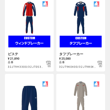
Actions
Actions
ピステ
タフブレーカー
¥ 21,890
¥ 25,080
品番
品番
Product
Product
32JT9H3300/32JT053300
32JT9K0400/32JT980400
https://mcsty.mizuno.com/ja_JP/%E3%83%94%E3%82%B9%E3%83
https://mcsty.mizuno.com/j
Actions
Actions
32JT9H3300%2F32JT053300.html
32JT9K0400%2F32JT980400.html