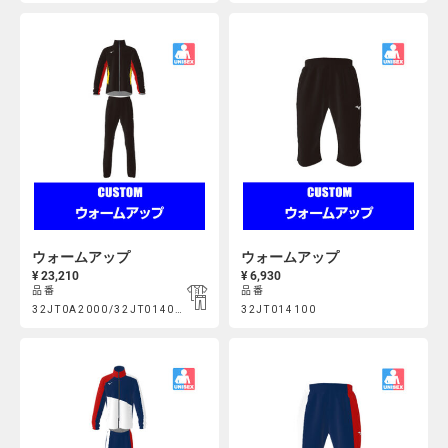
https://mcsty.mizuno.com/ja_JP/%E3%82%A6%E3%82%A9%E3
https://mcsty.mizuno.com/j
Actions
Actions
32JT0A1000%2F32JT011000.html
32JT011100.html
ウォームアップ
ウォームアップ
¥ 23,210
¥ 6,930
品番
品番
Product
Product
32JT0A2000/32JT014000
32JT014100
https://mcsty.mizuno.com/ja_JP/%E3%82%A6%E3%82%A9%E3
https://mcsty.mizuno.com/j
Actions
Actions
32JT0A2000%2F32JT014000.html
32JT014100.html