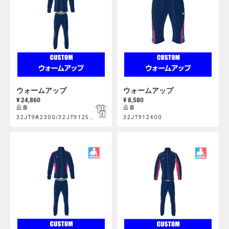
ウォームアップ
ウォームアップ
¥ 24,860
¥ 8,580
品番
品番
Product
Product
32JT9A2300/32JT912500
32JT912400
https://mcsty.mizuno.com/ja_JP/%E3%82%A6%E3%82%A9%E3
https://mcsty.mizuno.com/j
Actions
Actions
32JT9A2300%2F32JT912500.html
32JT912400.html