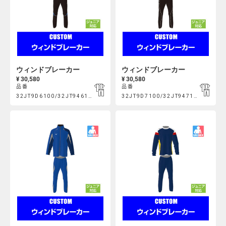
ウィンドブレーカー
ウィンドブレーカー
¥ 30,580
¥ 30,580
品番
品番
Product
Product
32JT9D6100/32JT946100
32JT9D7100/32JT947100
https://mcsty.mizuno.com/ja_JP/%E3%82%A6%E3%82%A3%E
https://mcsty.mizuno.com/j
Actions
Actions
32JT9D6100%2F32JT946100.html
32JT9D7100%2F32JT947100.htm