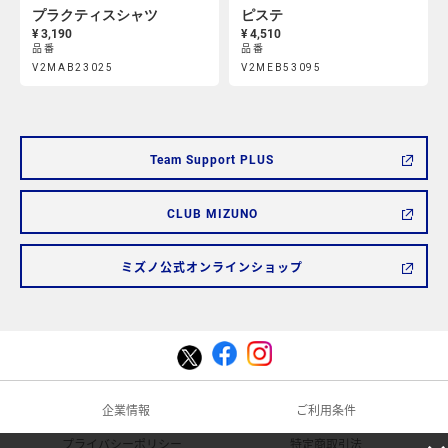
プラクティスシャツ
ピステ
¥ 3,190
¥ 4,510
品番
品番
Product
Product
V2MAB23025
V2MEB53095
https://mcsty.mizuno.com/ja_JP/%E3%83%97%E3%83%A9%E
https://mcsty.mizuno.com/ja_
Actions
Actions
V2MAB23025.html
V2MEB53095.html
Team Support PLUS
CLUB MIZUNO
ミズノ公式オンラインショップ
企業情報
ご利用条件
プライバシーポリシー
特定商取引法