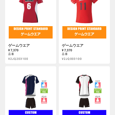
ゲームウエア
ゲームウエア
¥ 7,370
¥ 7,370
品番
品番
Product
Product
V2JQ203100
V2JQ003100
https://mcsty.mizuno.com/ja_JP/%E3%82%B2%E3%83%BC%E3
https://mcsty.mizuno.com/j
Actions
Actions
V2JQ203100.html
V2JQ003100.html