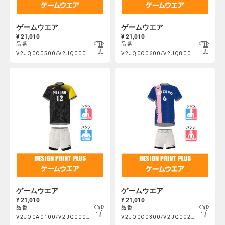
ゲームウエア
ゲームウエア
¥ 21,010
¥ 21,010
品番
品番
Product
Product
V2JQ0C0500/V2JQ000400
V2JQ0C0600/V2JQ800100
https://mcsty.mizuno.com/ja_JP/%E3%82%B2%E3%83%BC%E3
https://mcsty.mizuno.com/j
Actions
Actions
V2JQ0C0500%2FV2JQ000400.html
V2JQ0C0600%2FV2JQ800100.htm
ゲームウエア
ゲームウエア
¥ 21,010
¥ 21,010
品番
品番
Product
Product
V2JQ0A0100/V2JQ000400
V2JQ0C0300/V2JQ002400