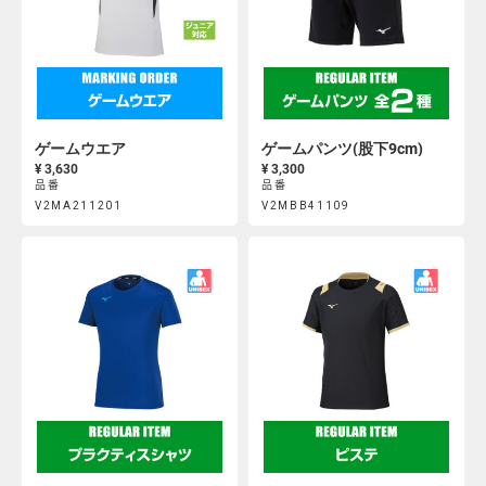
ゲームウエア
ゲームパンツ(股下9cm)
¥ 3,630
¥ 3,300
品番
品番
Product
Product
V2MA211201
V2MBB41109
https://mcsty.mizuno.com/ja_JP/%E3%82%B2%E3%83%BC%E3
https://mcsty.mizuno.com/j
Actions
Actions
V2MA211201.html
V2MBB41109.html