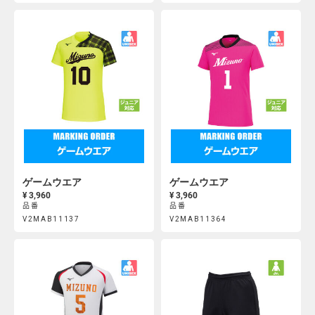
https://mcsty.mizuno.com/ja_JP/%E3%82%B2%E3%83%BC%E3
https://mcsty.mizuno.com/j
Actions
Actions
V2JS0A0100%2FV2JS002300.html
V2JS0A0400%2FV2JS002300.htm
ゲームウエア
ゲームウエア
¥ 3,960
¥ 3,960
品番
品番
Product
Product
V2MAB11137
V2MAB11364
https://mcsty.mizuno.com/ja_JP/%E3%82%B2%E3%83%BC%E3
https://mcsty.mizuno.com/j
Actions
Actions
V2MAB11137.html
V2MAB11364.html