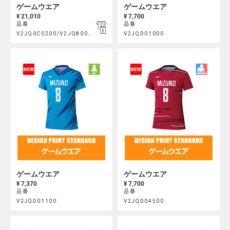
ゲームウエア
ゲームウエア
¥ 21,010
¥ 7,700
品番
品番
Product
Product
V2JQ0C0200/V2JQ800100
V2JQD01000
https://mcsty.mizuno.com/ja_JP/%E3%82%B2%E3%83%BC%E3
https://mcsty.mizuno.com/j
Actions
Actions
V2JQ0C0200%2FV2JQ800100.html
V2JQD01000.html
ゲームウエア
ゲームウエア
¥ 7,370
¥ 7,700
品番
品番
Product
Product
V2JQD01100
V2JQD04500
https://mcsty.mizuno.com/ja_JP/%E3%82%B2%E3%83%BC%E3
https://mcsty.mizuno.com/j
Actions
Actions
V2JQD01100.html
V2JQD04500.html