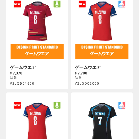
ゲームウエア
ゲームウエア
¥ 7,370
¥ 7,700
品番
品番
Product
Product
V2JQD04600
V2JQD02000
https://mcsty.mizuno.com/ja_JP/%E3%82%B2%E3%83%BC%E3
https://mcsty.mizuno.com/j
Actions
Actions
V2JQD04600.html
V2JQD02000.html