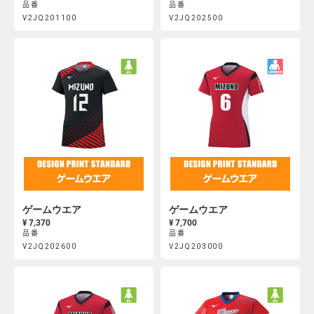
品番
品番
Product
Product
V2JQ201100
V2JQ202500
https://mcsty.mizuno.com/ja_JP/%E3%82%B2%E3%83%BC%E3
https://mcsty.mizuno.com/j
Actions
Actions
V2JQ201100.html
V2JQ202500.html
ゲームウエア
ゲームウエア
¥ 7,370
¥ 7,700
品番
品番
Product
Product
V2JQ202600
V2JQ203000
https://mcsty.mizuno.com/ja_JP/%E3%82%B2%E3%83%BC%E3
https://mcsty.mizuno.com/j
Actions
Actions
V2JQ202600.html
V2JQ203000.html