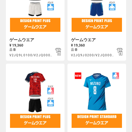
ゲームウエア
ゲームウエア
¥ 19,360
¥ 19,360
品番
品番
Product
Product
V2JQ9L0100/V2JQ000400
V2JQ9J0200/V2JQ000300
https://mcsty.mizuno.com/ja_JP/%E3%82%B2%E3%83%BC%E3
https://mcsty.mizuno.com/j
Actions
Actions
V2JQ9L0100%2FV2JQ000400.html
V2JQ9J0200%2FV2JQ000300.htm