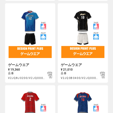
https://mcsty.mizuno.com/ja_JP/%E3%82%B2%E3%83%BC%E3
https://mcsty.mizuno.com/j
Actions
Actions
V2JQ0A0100%2FV2JQ000400.html
V2JQ0C0300%2FV2JQ002400.htm
ゲームウエア
ゲームウエア
¥ 19,360
¥ 21,010
品番
品番
Product
Product
V2JQ8J0200/V2JQ000200
V2JQ0B0400/V2JQ000400
https://mcsty.mizuno.com/ja_JP/%E3%82%B2%E3%83%BC%E3
https://mcsty.mizuno.com/j
Actions
Actions
V2JQ8J0200%2FV2JQ000200.html
V2JQ0B0400%2FV2JQ000400.htm