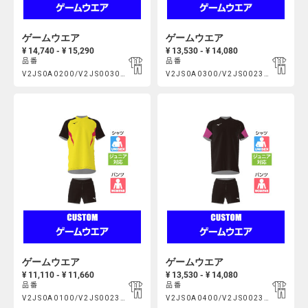
ゲームウエア
ゲームウエア
¥ 14,740 - ¥ 15,290
¥ 13,530 - ¥ 14,080
品番
品番
Product
Product
V2JS0A0200/V2JS003000
V2JS0A0300/V2JS002300
https://mcsty.mizuno.com/ja_JP/%E3%82%B2%E3%83%BC%E3
https://mcsty.mizuno.com/j
Actions
Actions
V2JS0A0200%2FV2JS003000.html
V2JS0A0300%2FV2JS002300.htm
ゲームウエア
ゲームウエア
¥ 11,110 - ¥ 11,660
¥ 13,530 - ¥ 14,080
品番
品番
Product
Product
V2JS0A0100/V2JS002300
V2JS0A0400/V2JS002300