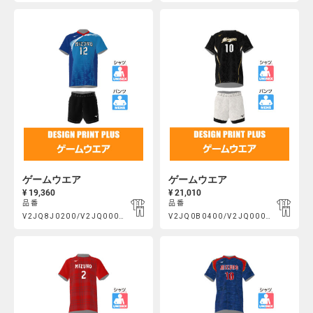
https://mcsty.mizuno.com/ja_JP/%E3%82%B2%E3%83%BC%E3
https://mcsty.mizuno.com/j
Actions
Actions
V2JQ0A0100%2FV2JQ000400.html
V2JQ0C0300%2FV2JQ002400.htm
ゲームウエア
ゲームウエア
¥ 19,360
¥ 21,010
品番
品番
Product
Product
V2JQ8J0200/V2JQ000200
V2JQ0B0400/V2JQ000400
https://mcsty.mizuno.com/ja_JP/%E3%82%B2%E3%83%BC%E3
https://mcsty.mizuno.com/j
Actions
Actions
V2JQ8J0200%2FV2JQ000200.html
V2JQ0B0400%2FV2JQ000400.htm