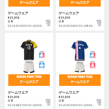
ゲームウエア
ゲームウエア
¥ 21,010
¥ 21,010
品番
品番
Product
Product
V2JQ0C0500/V2JQ000400
V2JQ0C0600/V2JQ800100
https://mcsty.mizuno.com/ja_JP/%E3%82%B2%E3%83%BC%E3
https://mcsty.mizuno.com/j
Actions
Actions
V2JQ0C0500%2FV2JQ000400.html
V2JQ0C0600%2FV2JQ800100.htm
ゲームウエア
ゲームウエア
¥ 21,010
¥ 21,010
品番
品番
Product
Product
V2JQ0A0100/V2JQ000400
V2JQ0C0300/V2JQ002400