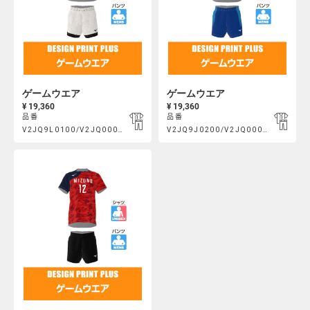
ゲームウエア
ゲームウエア
¥ 19,360
¥ 19,360
品番
品番
Product
Product
V2JQ9L0100/V2JQ000400
V2JQ9J0200/V2JQ000300
https://mcsty.mizuno.com/ja_JP/%E3%82%B2%E3%83%BC%E3
https://mcsty.mizuno.com/j
Actions
Actions
V2JQ9L0100%2FV2JQ000400.html
V2JQ9J0200%2FV2JQ000300.htm